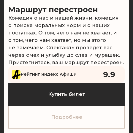
Состав квартета
Заячий стон