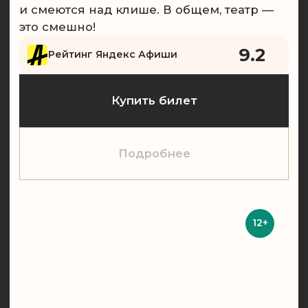
Подробнее
12+
Маршрут перестроен
Комедия о нас и нашей жизни, комедия
о поиске моральных норм и о наших
поступках. О том, чего нам не хватает, и
о том, чего нам хватает, но мы этого
не замечаем. Спектакль проведет вас