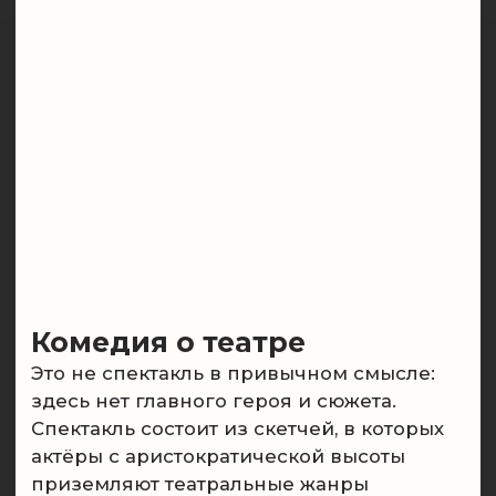
Титаник. Комедия
Забудьте все, что вы знали про «Титаник».
Это сатирическая комедия прольет свет
на всемирно известное событие,
но заставит посмотреть на него под
разными углами и проведет параллели
с нашей жизнью. Что, если «Титаник» —
это мы с вами?
8.5
Рейтинг Яндекс Афиши
Купить билет