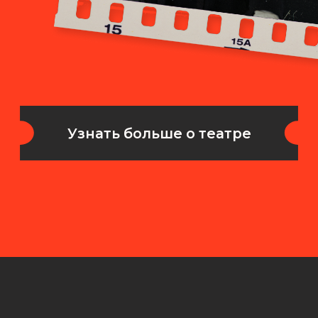
Мы не только актеры —
мы работаем как
креативная команда:
придумываем
и реализуем творческие
идеи
Листайте вбок, чтобы
посмотреть всё