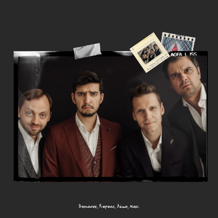
Проведем
Снимем
мероприятие
рекламу
Придумаем сюжет, запиш
Разработаем концепцию
снимем и смонтируем ви
мероприятия, напишем сценарий,
Выставим в наши социаль
наполним номерами, проведем
Мы настолько хорошо д
мероприятие как ведущие.
рекламу, что она набира
просмотров, чем наши ви
Заказать
Заказать
Подробнее
Подробне