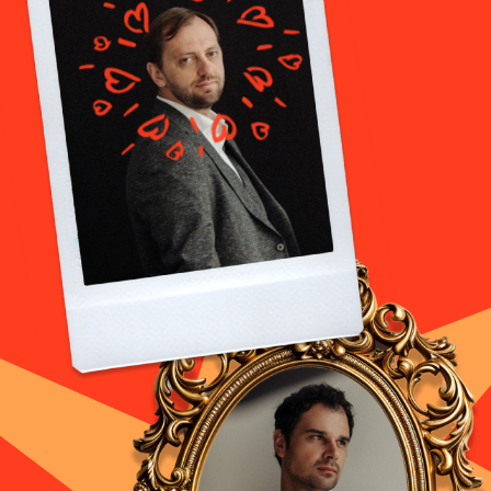
спектакль
Заячьего стона
нужно пойти
именно вам
Пройти тест