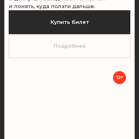
Детство. Отрочество.
Юппи
Ребёнок смотрит на небо — там всё
время что-то происходит. Взрослый
смотрит под ноги — там трещины
в асфальте и заботы. Где-то между этими
взглядами вы потеряли двор, где можно
было залезть на гараж, болтать ногами
и думать, что у тебя ещё 999 жизней.
Спектакль вернет вас обратно,
но не вздыхать от ностальгии,
а вспомнить себя в 11 лет: свободных,
мечтательных, смешных. И чтобы
вы снова, выйдя из театра, посмотрели
с улыбкой наверх.
Купить билет
Подробнее