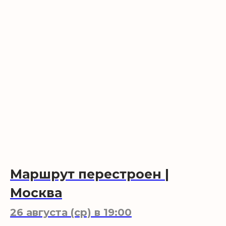
В нашем
репертуаре
12+
Маршрут перестроен |
Москва
Комедия о театре
26 августа (ср) в 19:00
Это не спектакль в привычном смысле: