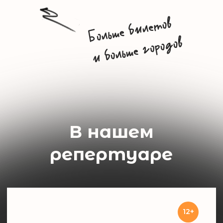
Комедия о смысле
жизни. Новая редакция
В мире так много проблем, дел, рутины,
что порой мы забываем, куда мы идем
и зачем. Живешь себе по привычке
и живешь. Этот спектакль даст зрителям
шанс взглянуть на себя со стороны.
Он похож на лавочку в горах на высоте
3000 метров, когда надо просто дать себе
отдохнуть, насладиться моментом
и понять, куда ползти дальше.
Купить билет
Подробнее
12+